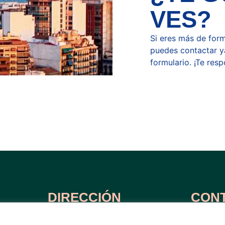
VES?
Si eres más de form
puedes contactar y
formulario. ¡Te res
DIRECCIÓN
CON
Avda. Doctor Ramón y Cajal, Alicante
hola@bmedi