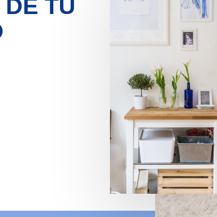
 DE TU
O