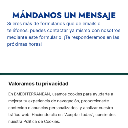
MÁNDANOS UN MENSAJE
Si eres más de formularios que de emails o
teléfonos, puedes contactar ya mismo con nosotros
mediante este formulario. ¡Te responderemos en las
próximas horas!
Valoramos tu privacidad
DIRECCIÓN
En BMEDITERRANEAN, usamos cookies para ayudarte a
Avda. Doctor Ramón y Cajal, Alicante
mejorar tu experiencia de navegación, proporcionarte
CONTACTO
SÍGUENOS
contenido o anuncios personalizados, y analizar nuestro
tráfico web. Haciendo clic en "Aceptar todas", consientes
hola@bmediterranean.es
nuestra Política de Cookies.